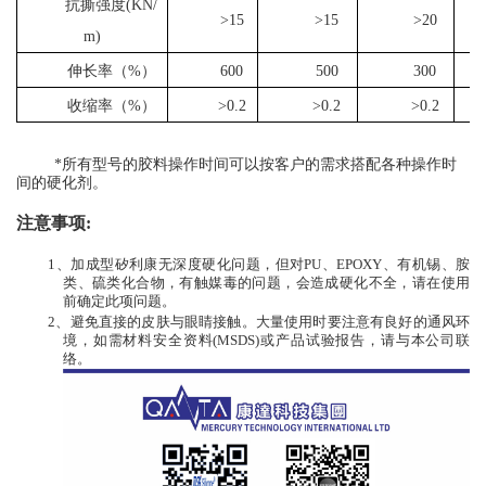
抗撕强度
(
KN/
>15
>15
>20
m
)
伸长率（%）
600
500
300
收缩率（%）
>0.2
>0.2
>0.2
*所有型号的胶料操作时间可以按客户的需求搭配各种操作时
间的硬化剂。
注意事项
:
1、
加成型矽利康无深度硬化问题，但对
PU、EPOXY、有机锡、胺
类、硫类化合物，有触媒毒的问题，会造成硬化不全，请在使用
前确定此项问题。
2、
避免直接的皮肤与眼睛接触。大量使用时要注意有良好的通风环
境，如需材料安全资料
(MSDS)或产品试验报告，请与本公司联
络。