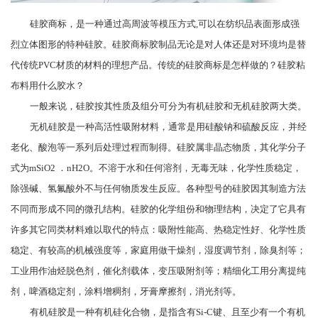
硅胶商标，是一种通过高周波等模压方式
,可以在纺织品表面形成强
烈立体图形的特种硅胶。硅胶商标胶制品无论是对人体还是对环境均是替
代传统PVC材质的材料的理想产品。传统的硅胶商标是怎样做的？硅胶粘
布料用什么胶水？
一般来说，硅胶按其性质及组分可分为有机硅胶和无机硅胶两大类。
无机硅胶是一种高活性吸附材料，通常是用硅酸钠和硫酸反应，并经
老化、酸泡等一系列后处理过程而制得。硅胶属非晶态物质，其化学分子
式为
mSiO2 ．nH2O。不溶于水和任何溶剂，无毒无味，化学性质稳定，
除强碱、氢氟酸外不与任何物质发生反应。各种型号的硅胶因其制造方法
不同而形成不同的微孔结构。硅胶的化学组份和物理结构，决定了它具有
许多其它同类材料难以取代的特点：吸附性能高、热稳定性好、化学性质
稳定、有较高的机械强度等，家庭用做干燥剂，湿度调节剂，除臭剂等；
工业用作油烃脱色剂，催化剂载体，变压吸附剂等；精细化工用分离提纯
剂，啤酒稳定剂，涂料增稠剂，牙膏摩擦剂，消光剂等。
有机硅胶是一种有机硅化合物，是指含有
Si-C键、且至少有一个有机