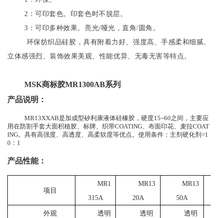
2：可印套色。印套色时不脱层。
3：可印多种效果。亮光/哑光，直角/圆角。
环保纺织品硅胶，具有附着力好、强度高、手感柔和细腻、
立体感强烈、装饰效果美观、性能优异、无毒无害等特点。
MSK商标胶MR1300AB系列
产品说明：
MR13XXAB是加成型矽利康液体硅橡胶，硬度15~60之间，主要应
用在防割手套大面积植胶、标牌、织带COATING、布面印花、麦拉COAT
ING。具有高强度、高透度、高柔软度等优点。使用条件：主剂硬化剂=1
0：1
产品性能：
MR1
MR13
MR13
项目
315A
20A
50A
外观
透明
透明
透明