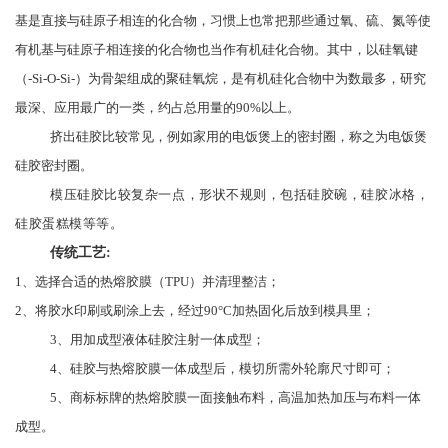
基是直接与硅原子相连的化合物，习惯上也常把那些通过氧、硫、氮等使
有机基与硅原子相连接的化合物也当作有机硅化合物。其中，以硅氧键
（-Si-O-Si-）为骨架组成的聚硅氧烷，是有机硅化合物中为数最多，研究
最深、应用最广的一类，约占总用量的90%以上。
挤出硅胶比较常见，例如家用的电饭煲上的密封圈，称之为电饭煲
硅胶密封圈。
模压硅胶比较复杂一点，形状不规则，包括硅胶碗，硅胶冰格，
硅胶蛋糕模等等。
传统工艺
:
1、选择合适的热熔胶膜（TPU）并清理整洁；
2、将胶水印刷或刷涂上去，经过90°C加热固化后放到模具里；
3、用加成型液体硅胶注射一体成型；
4、硅胶与热熔胶膜一体成型后，模切所需外轮廓尺寸即可；
5、商标标牌的热熔胶膜一面接触布料，高温加热加压与布料一体
成型。