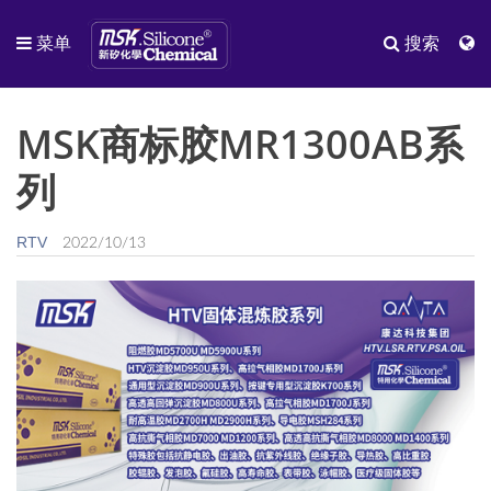
菜单
搜索
MSK商标胶MR1300AB系
列
RTV
2022/10/13