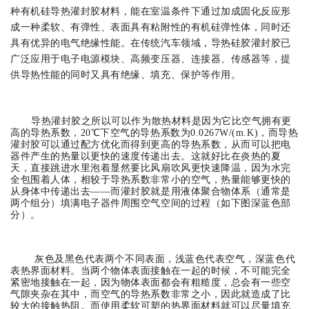
种有机硅导热灌封胶材料，能在室温条件下通过加成固化反应形
成一种柔软、有弹性、表面具有粘附性的有机硅弹性体，同时还
具有优异的电气绝缘性能。在传统汽车领域，导热硅胶灌封胶已
广泛应用于电子电源模块、高频变压器、连接器、传感器等，提
供导热性能的同时又具有绝缘、填充、保护等作用。
导热灌封胶之所以可以作为散热材料是因为它比空气拥有更
高的导热系数，
20℃下空气的导热系数为0.0267W/(m.K)，而导热
灌封胶可以通过配方优化而得到更高的导热系数，从而可以把电
器件产生的热量以更快的速度传递出去。这就好比在炎热的夏
天，直接跳进水里泡着显然要比风扇吹风更快速降温，因为水完
全包围着人体，相较于导热系数非常小的空气，热量能够更快的
从身体中传递出去——而灌封胶就是用液体聚合物体系（通常是
两个组分）填满电子器件周围空气空间的过程（如下图深蓝色部
分）。
灰色及黑色代表两个不同表面，浅蓝色代表空气，深蓝色代
表热界面材料。当两个物体表面接触在一起的时候，不可能完全
紧密地接触在一起，因为物体表面都会有粗糙度，总会有一些空
气隙夹杂在其中，而空气的导热系数非常之小，因此就造成了比
较大的接触热阻。而使用柔软可塑的热界面材料就可以尽量填充