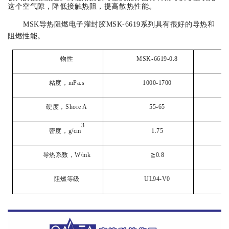
这个空气隙，降低接触热阻，提高散热性能。
MSK导热阻燃电子灌封胶MSK-6619系列具有很好的导热和
阻燃性能。
物性
MSK-6619-
0.8
粘度，mPa.s
1000-1700
硬度，Shore A
55-65
3
密度，g/cm
1.75
导热系数，W/mk
≧0.8
阻燃等级
UL94-V0