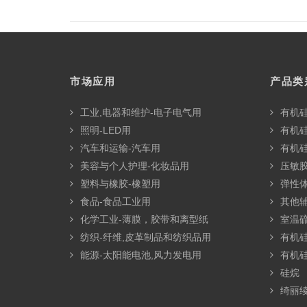
市场应用
产品类
工业,电器和维护-电子电气用
有机
照明-LED用
有机
汽车和运输-汽车用
有机
美容与个人护理-化妆品用
压敏胶
塑料与橡胶-橡塑用
弹性
食品-食品工业用
其他
化学工业-薄膜，胶带和离型纸
室温硫
纺织-纤维,皮革制品和纺织品用
有机
能源-太阳能电池,风力发电用
有机
硅烷
绮丽