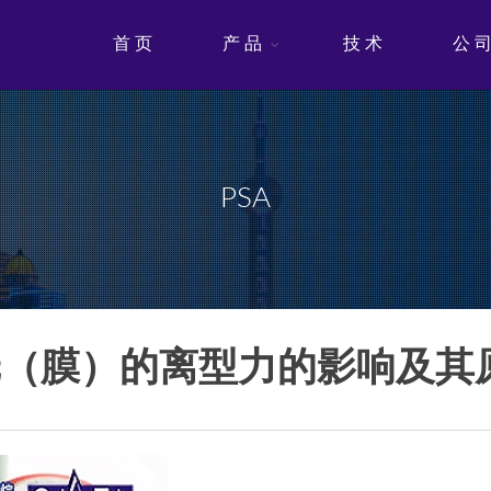
首 页
产 品
技 术
公 
PSA
型纸（膜）的离型力的影响及其