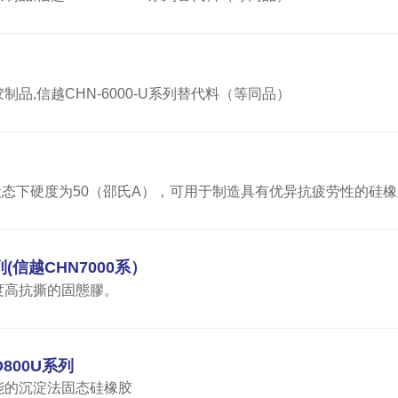
,信越CHN-6000-U系列替代料（等同品）
状态下硬度为50（邵氏A），可用于制造具有优异抗疲劳性的硅
列(信越CHN7000系）
度高抗撕的固態膠。
800U系列
能的沉淀法固态硅橡胶