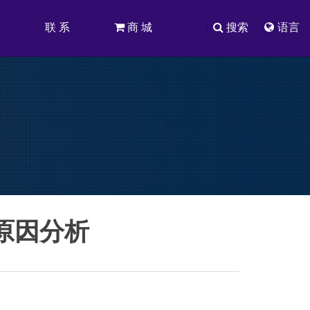
司
联 系
商 城
搜索
语言
原因分析