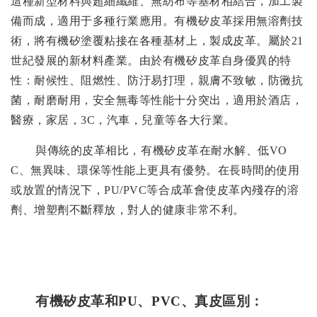
這種新型材料與超細纖維、無紡布等基材相結合，加工製
備而成，適用于多種行業應用。有機矽皮革採用無溶劑技
術，將有機矽塗覆粘接在各種基材上，製成皮革。屬於
21
世紀發展的新材料產業。由於有機矽皮革自身優異的特
性：耐候性、阻燃性、防汙易打理，親膚不致敏，防黴抗
菌，耐磨耐用，安全無毒等性能十分突出，適用於酒店，
醫療，家居，
3C
，汽車，兒童等各大行業。
與傳統的皮革相比，有機矽皮革在耐水解、低
VO
C
、無異味、環保等性能上更具有優勢。在長時間的使用
或放置的情況下，
PU/PVC
等合成革會使皮革內殘存的溶
劑、增塑劑不斷釋放，對人的健康非常不利。
有機矽皮革和
PU
、
PVC
、真皮區別：