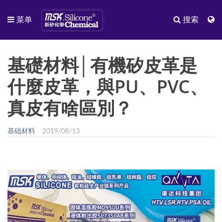
菜单
搜索
基礎材料│有機矽皮革是
什麼皮革，與PU、PVC、
真皮有啥區別？
基础材料
2019/08/13