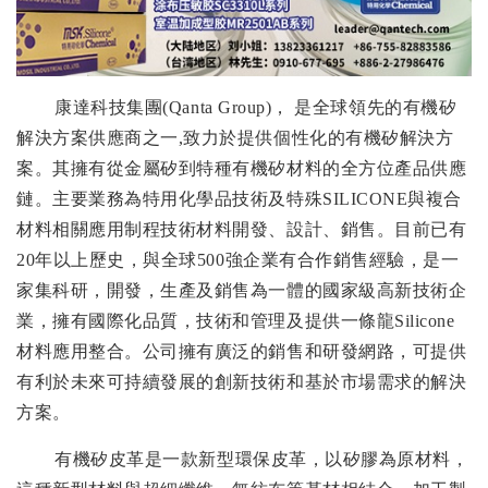
康達科技集團
(Qanta Group)
， 是全球領先的有機矽
解決方案供應商之一
,
致力於提供個性化的有機矽解決方
案。其擁有從金屬矽到特種有機矽材料的全方位產品供應
鏈。主要業務為特用化學品技術及特殊
SILICONE
與複合
材料相關應用制程技術材料開發、設計、銷售。目前已有
20
年以上歷史，與全球
500
強企業有合作銷售經驗，是一
家集科研，開發，生產及銷售為一體的國家級高新技術企
業，擁有國際化品質，技術和管理及提供一條龍
Silicone
材料應用整合。公司擁有廣泛的銷售和研發網路，可提供
有利於未來可持續發展的創新技術和基於市場需求的解決
方案。
有機矽皮革是一款新型環保皮革，以矽膠為原材料，