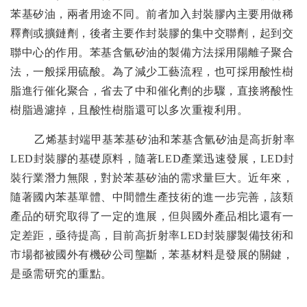
苯基矽油，兩者用途不同。前者加入封裝膠內主要用做稀
釋劑或擴鏈劑，後者主要作封裝膠的集中交聯劑，起到交
聯中心的作用。苯基含氫矽油的製備方法採用陽離子聚合
法，一般採用硫酸。為了減少工藝流程，也可採用酸性樹
脂進行催化聚合，省去了中和催化劑的步驟，直接將酸性
樹脂過濾掉，且酸性樹脂還可以多次重複利用。
乙烯基封端甲基苯基矽油和苯基含氫矽油是高折射率
LED
封裝膠的基礎原料，隨著
LED
產業迅速發展，
LED
封
裝行業潛力無限，對於苯基矽油的需求量巨大。近年來，
隨著國內苯基單體、中間體生產技術的進一步完善，該類
產品的研究取得了一定的進展，但與國外產品相比還有一
定差距，亟待提高，目前高折射率
LED
封裝膠製備技術和
市場都被國外有機矽公司壟斷，苯基材料是發展的關鍵，
是亟需研究的重點。