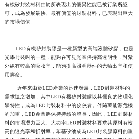
有機矽封裝材料由於所表現出的優異性能已被行業所認
可，成為發展最快、最有價值的封裝材料，已表現出巨大
的市場價值。
LED
有機矽封裝膠是一種新型的高端液體矽膠，也是
光學封裝叫的一種，能夠在可見光區保持高透明性，對紫
外線有較高的吸收率，能夠提高照明器件的光輸出率和使
用壽命。
近年來由於
LED
產業的迅速發展，
LED
封裝材料的
需求隨之增加，其中
LED
有機矽封裝膠以其優良的物理化
學特性，成為
LED
封裝材料中的佼佼者。伴隨著能源危機
的加重，
LED
產業將保持持續的增長，因此，
LED
封裝材
料的市場潛力巨大。大功率
LED
封裝材料要求其原料有較
高的透光率和折射率，苯基矽油成為
LED
封裝膠原料的重