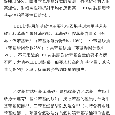
要組成部分。隨著苯基摩爾分數的增加，有機矽材料的耐
高溫性、耐輻照性和折射率均有所提高，
LED
封裝膠用苯
基矽油的重要性日益增加。
LED
封裝用苯基矽油主要包括乙烯基封端甲基苯基
矽油和苯基含氫矽油兩類。苯基矽油按苯基含量又可分
為：低苯基矽油（苯基摩爾分數
5% - 10%
）；中苯基矽油
（苯基摩爾分數
25%
）；高苯基矽油（苯基摩爾分數
4
5%
）。不同用途的
LED
封裝膠對於苯基含量的要求有所
不同，大功率
LED
封裝膠一般要求較高的苯基含量，以求
達到高的折射率，從而減少光源能量的損失。
乙烯基封端甲基苯基矽油是指端基含乙烯基、主鏈上
矽原子連有甲基和苯基的矽油。按照苯基的種類可分為甲
基苯基鏈節型、二苯基鏈節型以及混合型（同時含有兩種
苯基鏈
節）。苯基含氫矽油分為氫封端苯基矽油和側含氫