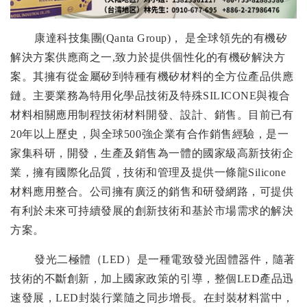
康達科技集團
(Qanta Group)
， 是全球領先的有機矽
解決方案供應商之一
,
致力於提供個性化的有機矽解決方
案。其擁有從金屬矽到特種有機矽材料的全方位產品供應
鏈。主要業務為特用化學品技術及特殊
SILICONE
與複合
材料相關應用制程技術材料開發、設計、銷售。目前已有
20
年以上歷史，與全球
500
強企業有合作銷售經驗，是一
家集科研，開發，生產及銷售為一體的國家級高新技術企
業，擁有國際化品質，技術和管理及提供一條龍
Silicone
材料應用整合。公司擁有廣泛的銷售和研發網路，可提供
有利於未來可持續發展的創新技術和基於市場需求的解決
方案。
發光二極體（
LED
）是一種電致發光固體器件，隨著
技術的不斷創新，加上國家政策的引導，整個
LED
產品迅
速發展，
LED
封裝行業隨之同步增長。在封裝材料當中，