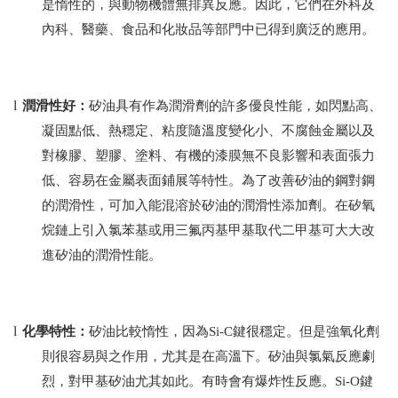
是惰性的，與動物機體無排異反應。因此，它們在外科及
內科、醫藥、食品和化妝品等部門中已得到廣泛的應用。
l
潤滑性好：
矽油具有作為潤滑劑的許多優良性能，如閃點高、
凝固點低、熱穩定、粘度隨溫度變化小、不腐蝕金屬以及
對橡膠、塑膠、塗料、有機的漆膜無不良影響和表面張力
低、容易在金屬表面鋪展等特性。為了改善矽油的鋼對鋼
的潤滑性，可加入能混溶於矽油的潤滑性添加劑。在矽氧
烷鏈上引入氯苯基或用三氟丙基甲基取代二甲基可大大改
進矽油的潤滑性能。
l
化學特性：
矽油比較惰性，因為
Si-C
鍵很穩定。但是強氧化劑
則很容易與之作用，尤其是在高溫下。矽油與氯氣反應劇
烈，對甲基矽油尤其如此。有時會有爆炸性反應。
Si-O
鍵