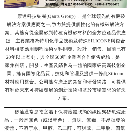
康達科技集團
(Qanta Group)
， 是全球領先的有機矽
解決方案供應商之一
,
致力於提供個性化的有機矽解決方
案。其擁有從金屬矽到特種有機矽材料的全方位產品供應
鏈。主要業務為特用化學品技術及特殊
SILICONE
與複合
材料相關應用制程技術材料開發、設計、銷售。目前已有
20
年以上歷史，與全球
500
強企業有合作銷售經驗，是一
家集科研，開發，生產及銷售為一體的國家級高新技術企
業，擁有國際化品質，技術和管理及提供一條龍
Silicone
材料應用整合。公司擁有廣泛的銷售和研發網路，可提供
有利於未來可持續發展的創新技術和基於市場需求的解決
方案。
矽油通常是指室溫下保持液體狀態的線性聚矽氧烷產
品，一般是無色（或淡黃色）、無味、無毒、不易揮發的
液體，不溶于水、甲醇、乙二醇，可與苯、二甲醚、四氯