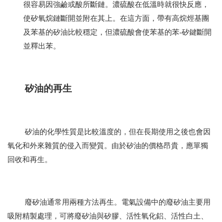
很容易因強鹼或酸所斷鏈。濃硫酸在低溫時就很快反應，
使矽氧烷鏈斷開並附在其上。在這方面，帶有高烷烴基團
及苯基的矽油比較穩定，但濃硫酸會使苯基的苯
-
矽鍵斷開
並釋出苯。
矽油的再生
矽油的化學性質是比較溫度的，但在長期使用之後也會因
氧化和外來雜質的侵入而變質。由於矽油的價格昂貴，應單獨
回收和再生。
廢矽油通常用兩種方法再生。電氣設備中的廢矽油主要用
吸附精製處理，可將廢矽油與矽膠、活性氧化鋁、活性白土、