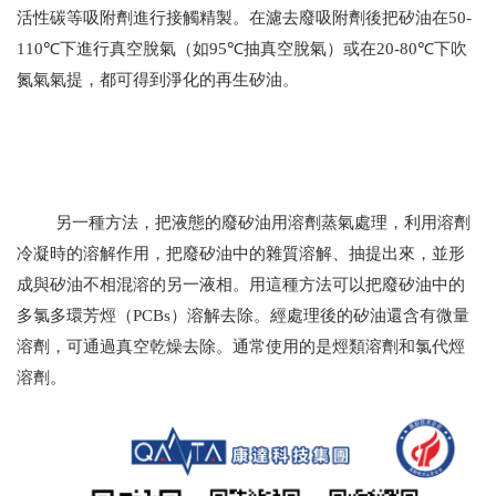
活性碳等吸附劑進行接觸精製。在濾去廢吸附劑後把矽油在
50-
110℃
下進行真空脫氣（如
95℃
抽真空脫氣）或在
20-80℃
下吹
氮氣氣提，都可得到淨化的再生矽油。
另一種方法，把液態的廢矽油用溶劑蒸氣處理，利用溶劑
冷凝時的溶解作用，把廢矽油中的雜質溶解、抽提出來，並形
成與矽油不相混溶的另一液相。用這種方法可以把廢矽油中的
多氯多環芳烴（
PCBs
）溶解去除。經處理後的矽油還含有微量
溶劑，可通過真空乾燥去除。通常使用的是烴類溶劑和氯代烴
溶劑。