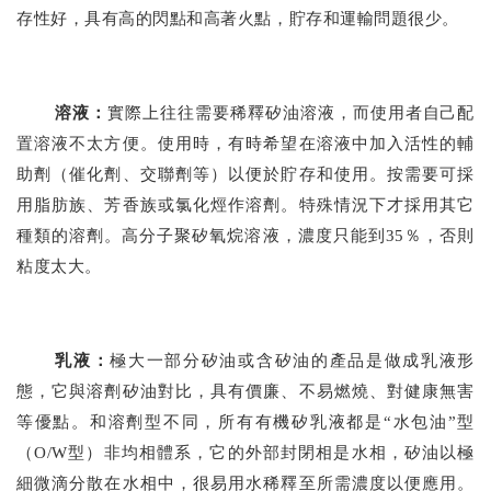
存性好，具有高的閃點和高著火點，貯存和運輸問題很少。
溶液：
實際上往往需要稀釋矽油溶液，而使用者自己配
置溶液不太方便。使用時，有時希望在溶液中加入活性的輔
助劑（催化劑、交聯劑等）以便於貯存和使用。按需要可採
用脂肪族、芳香族或氯化烴作溶劑。特殊情況下才採用其它
種類的溶劑。高分子聚矽氧烷溶液，濃度只能到
35
％，否則
粘度太大。
乳液：
極大一部分矽油或含矽油的產品是做成乳液形
態，它與溶劑矽油對比，具有價廉、不易燃燒、對健康無害
等優點。和溶劑型不同，所有有機矽乳液都是“水包油”型
（
O/W
型）非均相體系，它的外部封閉相是水相，矽油以極
細微滴分散在水相中，很易用水稀釋至所需濃度以便應用。