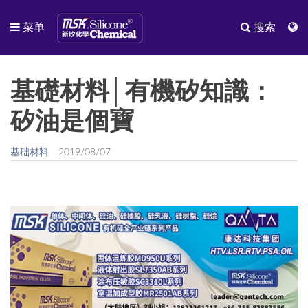
菜单
搜索
基礎材料│有機矽知識：
矽油是個寶
基础材料
2019/08/07