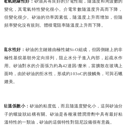
電氣絕緣性好：
矽油具有良好的介電性能，隨溫度和周波數的
變化，其電氣特性變化很小。介電常數隨溫度升高而下降，
但變化很少。矽油的功率因素低，隨溫度上升而增加，但隨
頻率變化沒有規則。體積電阻率隨溫度上升而下降。
疏水性好：
矽油的主鏈雖由極性鍵
Si-O
組成，但因側鏈上的非
極性基烷基朝外定向排列，阻止水分子進入內部，起疏水作
用。矽油對水的介面張力約為
42
達因
/
釐米，當擴散在玻璃上
面時，由於矽油的拒水性，形成約
103oC
的接觸角，可與石蠟
媲美。
粘溫係數小：
矽油的粘度低，而且隨溫度變化小，這與矽油分
子的螺旋狀結構有關。矽油是各種液體潤滑劑中具有最好粘
溫特性的一類油，矽油的這個特性對阻尼設備很有意義。