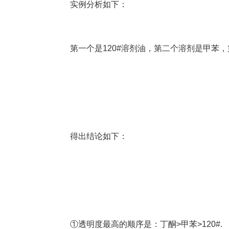
实例分析如下：
第一个是120#溶剂油，第二个溶剂是甲苯
得出结论如下：
①透明度最高的顺序是：丁酮>甲苯>120#.