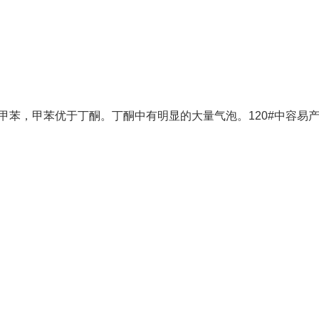
于甲苯，甲苯优于丁酮。丁酮中有明显的大量气泡。120#中容易