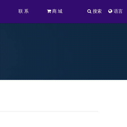
司
联 系
商 城
搜索
语言