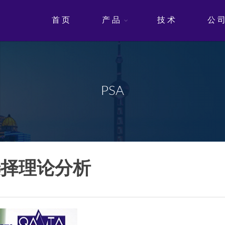
首 页
产 品
技 术
公 
PSA
选择理论分析