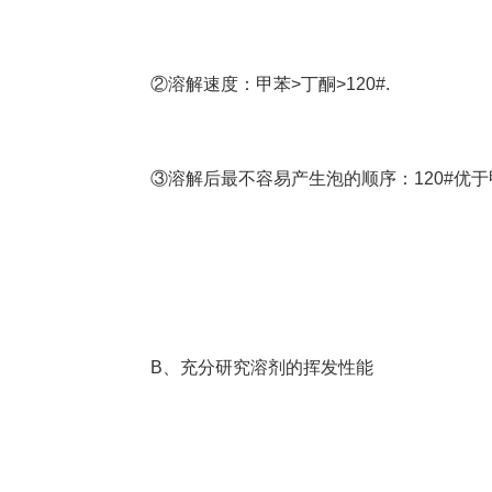
②溶解速度：甲苯>丁酮>120#.
③溶解后最不容易产生泡的顺序：120#优
B、充分研究溶剂的挥发性能