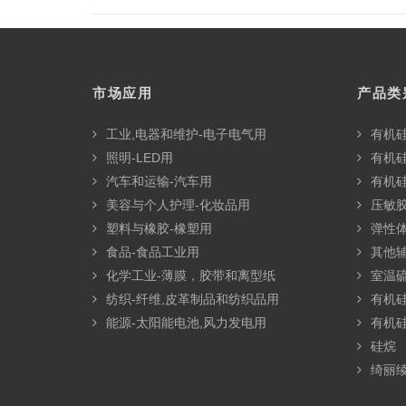
市场应用
产品类
工业,电器和维护-电子电气用
有机
照明-LED用
有机
汽车和运输-汽车用
有机
美容与个人护理-化妆品用
压敏胶
塑料与橡胶-橡塑用
弹性
食品-食品工业用
其他
化学工业-薄膜，胶带和离型纸
室温硫
纺织-纤维,皮革制品和纺织品用
有机
能源-太阳能电池,风力发电用
有机
硅烷
绮丽