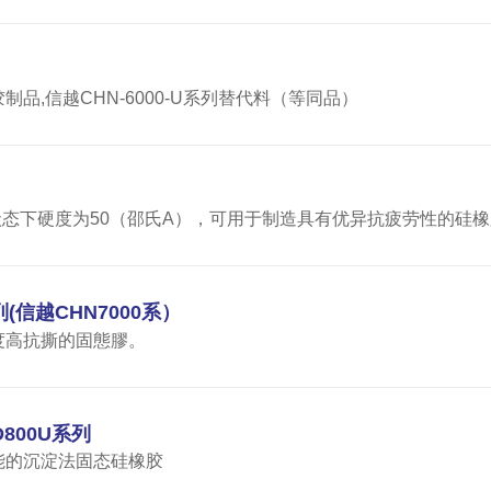
,信越CHN-6000-U系列替代料（等同品）
状态下硬度为50（邵氏A），可用于制造具有优异抗疲劳性的硅
列(信越CHN7000系）
度高抗撕的固態膠。
800U系列
能的沉淀法固态硅橡胶