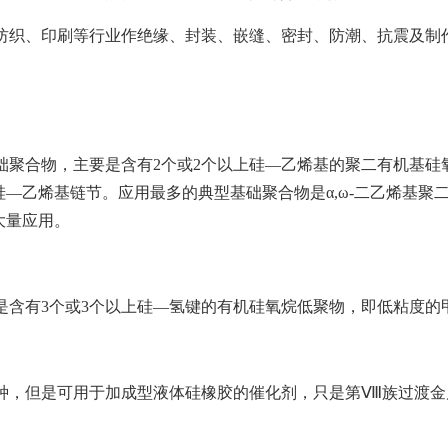
织、印刷等行业作绝缘、封装、嵌缝、密封、防潮、抗震及制
合物，主要是含有2个或2个以上硅—乙烯基的聚二有机基硅
—乙烯基链节。应用最多的典型基础聚合物是α,ω-二乙烯基聚
大量应用。
有3个或3个以上硅—氢键的有机硅氧烷低聚物，即低粘度的
，但是可用于加成型液体硅橡胶的催化剂，只是第Ⅷ族过渡金