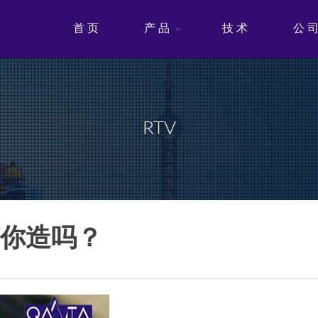
首 页
产 品
技 术
公 
RTV
胶你造吗？