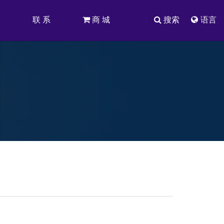
司
联 系
商 城
搜索
语言