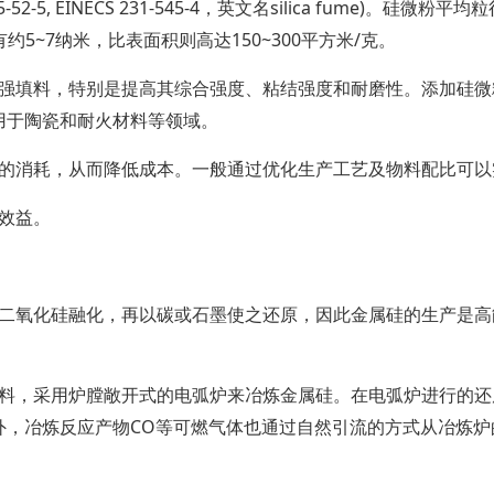
2-5, EINECS 231-545-4，英文名silica fume)。硅
5~7纳米，比表面积则高达150~300平方米/克。
强填料，特别是提高其综合强度、粘结强度和耐磨性。添加硅微
用于陶瓷和耐火材料等领域。
的消耗，从而降低成本。一般通过优化生产工艺及物料配比可以
效益。
二氧化硅融化，再以碳或石墨使之还原，因此金属硅的生产是高
料，采用炉膛敞开式的电弧炉来冶炼金属硅。在电弧炉进行的还
外，冶炼反应产物CO等可燃气体也通过自然引流的方式从冶炼炉