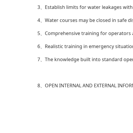
3、Establish limits for water leak
4、Water courses may be closed in sa
5、Comprehensive training for ope
6、Realistic training in emergency 
7、The knowledge built into standard
8、OPEN INTERNAL AND EXTERNAL INFO