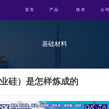
首 页
产 品
技 术
公 
基础材料
工业硅）是怎样炼成的