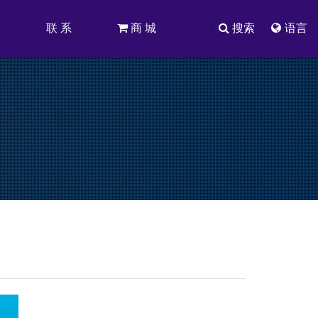
司
联 系
商 城
搜索
语言