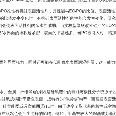
O改性有机硅表面活性剂，其性能与EO/PO的比值、表面活性
O的比值发生变化时，有机硅表面活性剂的性能会发生变化。研究发
，则会使表面活性剂的亲水性减弱。当接枝型聚醚改性硅油的EO
/水界面的堆积越紧密，表面的甲基越多。当PO被引入时，增
的界面张力，同时还可能在低能疏水表面润湿扩展，这一能力称为
、金属、纤维等)的原因是硅氧链中的氧能与极性分子或原子
硅氧烷横卧于极性表面，成特有的“伸展链”构型，而普通表面
、硅官能团或碳官能团)取代时，由于改变了取代基的极性或空
分布状况也会产生同样的影响。例如，甲基被较大的烷基或芳基