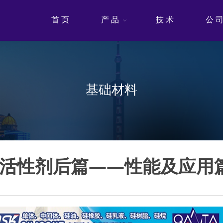
首 页
产 品
技 术
公 
基础材料
面活性剂后篇——性能及应用