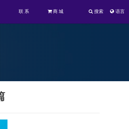
司
联 系
商 城
搜索
语言
篇