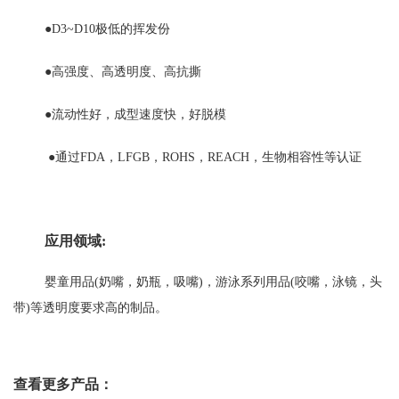
●D3~D10极低的挥发份
●高强度、高透明度、高抗撕
●流动性好，成型速度快，好脱模
●通过FDA，LFGB，ROHS，REACH，生物相容性等认证
应用领域
:
婴童用品
(奶嘴，奶瓶，吸嘴)，游泳系列用品(咬嘴，泳镜，头
带)等透明度要求高的制品。
查看更多产品：