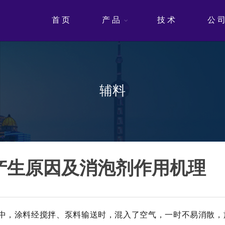
首 页
产 品
技 术
公 
辅料
产生原因及消泡剂作用机理
中，涂料经搅拌、泵料输送时，混入了空气，一时不易消散，