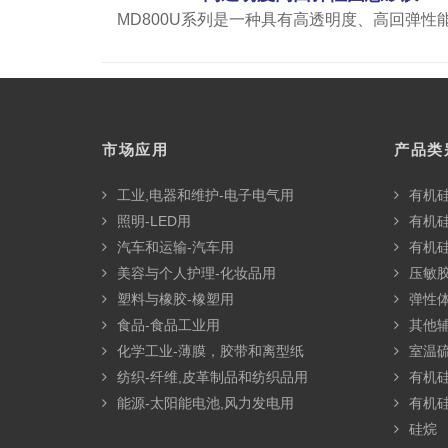
MD800U系列是一种具有高透明度、高回弹性
市场应用
产品类
工业,电器和维护-电子电气用
有机
照明-LED用
有机
汽车和运输-汽车用
有机
美容与个人护理-化妆品用
压敏胶
塑料与橡胶-橡塑用
弹性
食品-食品工业用
其他
化学工业-薄膜，胶带和离型纸
室温硫
纺织-纤维,皮革制品和纺织品用
有机
能源-太阳能电池,风力发电用
有机
硅烷