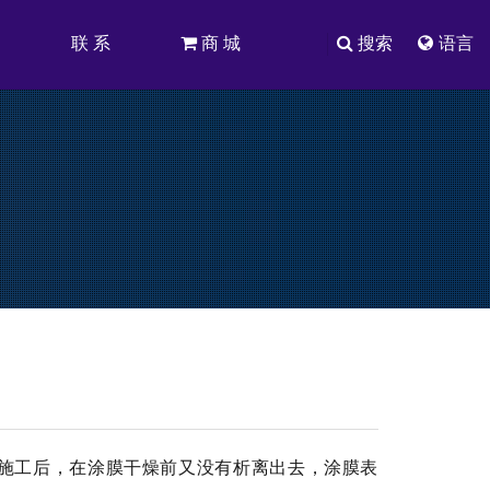
司
联 系
商 城
搜索
语言
施工后，在涂膜干燥前又没有析离出去，涂膜表