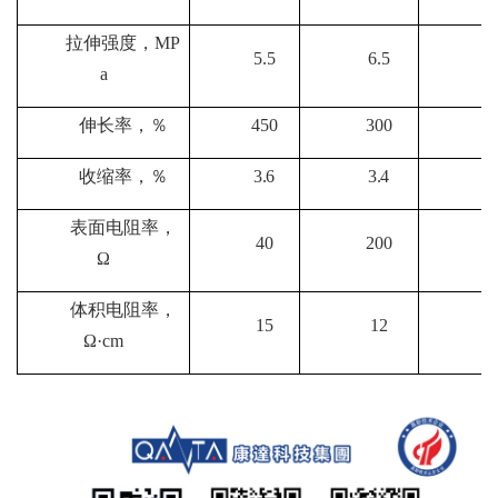
拉伸强度，MP
5.5
6.5
a
伸长率，％
450
300
2
收缩率，％
3.6
3.4
3
表面电阻
率
，
40
200
1
Ω
体积电阻率，
15
12
1
Ω·cm