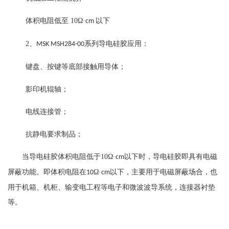
体积电阻低至
10
Ω·
以下
cm
2
、
系列导电硅胶
应用：
MSK MSH284-00
键盘、按键等底部接触用导体；
影印机辊轴；
电线连接管；
抗静电要求制品；
当导电硅胶体积电阻低于
10
Ω·
以下时，导电硅胶即具有电磁
cm
屏蔽功能。即体积电阻在
Ω·
以下，主要用于电磁屏蔽场合，也
10
cm
用于机箱、机柜、输变电工程等电子和微波波导系统，连接器衬垫
等。