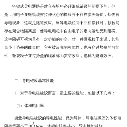
链锁式导电通路是建立在填料必须形成链锁的前提下的。但
是，用电子显微镜观察拉伸状态的橡胶并不存在炭黑链锁，却仍有
导电现象，这就是隧道效应。当导电颗粒间不互相接触时，颗粒间
存在聚合物隔离层，使导电颗粒中自由电子的定向运动受到阻碍。
这种阻碍可视为具有一定势能的势垒。对一种微观粒子来说，其能
量小于势垒的能量时，它有被反弹的可能性，也有穿过势垒的可能
性。微观粒子穿过势垒的现象称为贯穿效应，也称为隧道效应。
二、
导电硅胶基本性能
1
、
对于导电硅橡胶而言，最主要的性能，包括以下几点：
（
1
）
体积电阻率
衡量导电硅橡胶的导电性能，做为导体，导电硅橡胶的体积电
3
阻率需要小于
10
Ω•
，体积电阻率越小，导电性能越好。
cm