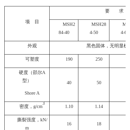
要 求
项 目
MSH2
MSH28
MS
84-40
4-50
4-60
外观
黑色固体，无明显机
可塑度
190
250
2
硬度（邵尔A
型）
40
50
6
Shore A
3
密度，g/cm
1.10
1.14
1.
撕裂强度，kN/
1
6
1
8
2
m