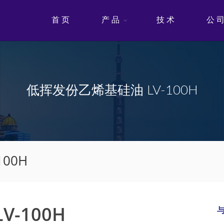
首 页
产 品
技 术
公 
低挥发份乙烯基硅油 LV-100H
00H
-100H