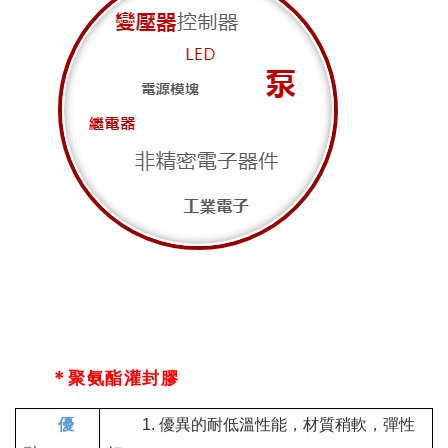
＊
聚氨酯灌封膠
優
優異的耐低溫性能，材質稍軟，彈性
1.