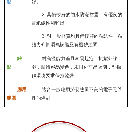
點
好。
具備較好的防水防潮防震，有優良的
2.
電絕緣性和難燃。
對一般材質均具備較好的粘結性，粘
3.
結力介於環氧樹脂及有機矽之間。
缺
耐高溫能力差且容易起泡，抗紫外線
點
弱，膠體容易變色，未固化前易吸潮，對操
作環境要求保持乾燥。
應用
適合一般應用於發熱量不高的電子元器
範圍
件的灌封