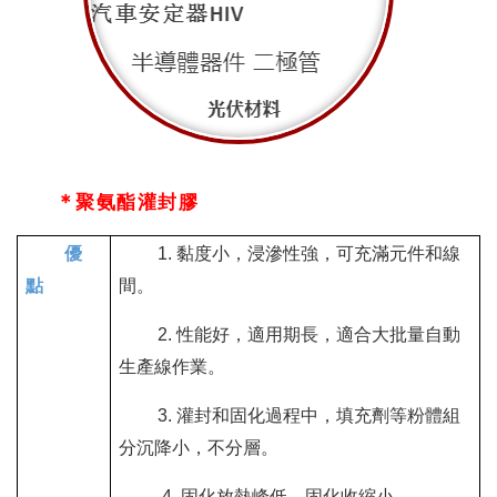
＊
聚氨酯灌封膠
優
黏度小，浸滲性強，可充滿元件和線
1.
點
間。
性能好，適用期長，適合大批量自動
2.
生產線作業。
灌封和固化過程中，填充劑等粉體組
3.
分沉降小，不分層。
固化放熱峰低，固化收縮小。
4.