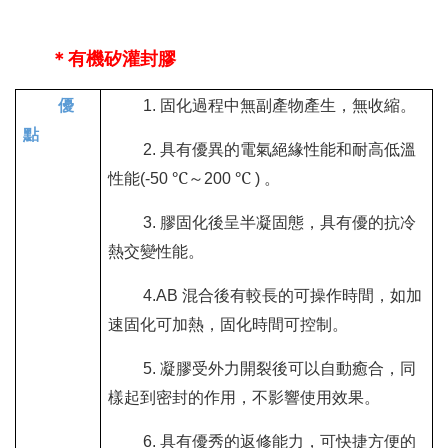
＊有機矽灌封膠
優
固化過程中無副產物產生，無收縮。
1.
點
具有優異的電氣絕緣性能和耐高低溫
2.
性能
℃～
℃
。
(-50
200
)
膠固化後呈半凝固態，具有優的抗冷
3.
熱交變性能。
混合後有較長的可操作時間，如加
4.AB
速固化可加熱，固化時間可控制。
凝膠受外力開裂後可以自動癒合，同
5.
樣起到密封的作用，不影響使用效果。
具有優秀的返修能力，可快捷方便的
6.