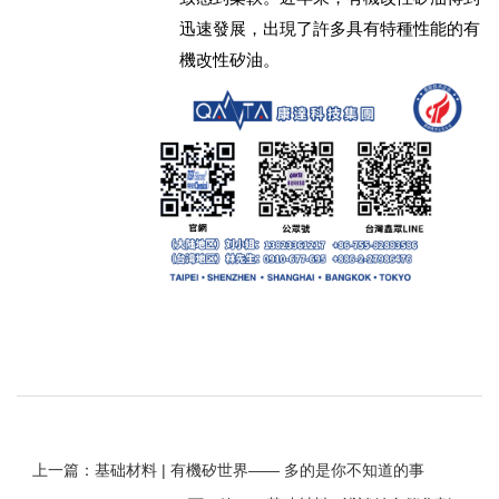
迅速發展，出現了許多具有特種性能的有
機改性矽油。
上一篇：基础材料 | 有機矽世界—— 多的是你不知道的事