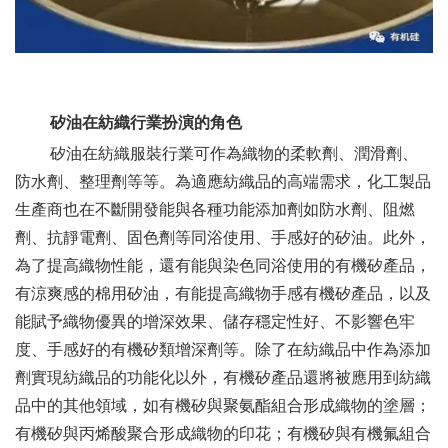
矽油在紡織行業扮演的角色
矽油在紡織服裝行業可作為織物的柔軟劑、潤滑劑、
防水劑、整理劑等等。
為適應紡織品的高端需求，化工製品
生產商也在不斷開發能與各種功能添加劑如防水劑、阻燃
劑、抗靜電劑、固色劑等同浴使用、手感好的矽油。
此外，
為了提高織物性能，還有能與染色同浴使用的有機矽產品，
有涼爽感的棉用矽油，有能提高織物手感有機矽產品，以及
能賦予織物優異的增深效果、儲存穩定性好、不影響色牢
度、手感好的有機矽類增深劑等。
除了在紡織品中作為添加
劑實現紡織品的功能化以外，有機矽產品還將被應用到紡織
品中的其他領域，如有機矽與聚氨酯組合形成織物的塗層；
有機矽與丙烯酸聚合形成織物的印花；有機矽與有機氟組合