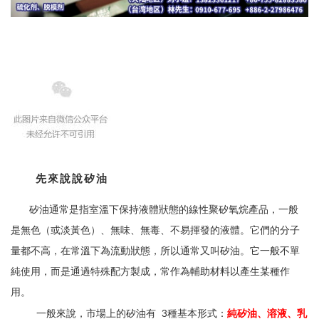
先來說說矽油
矽油通常是指室溫下保持液體狀態的線性聚矽氧烷產品，一般
是無色（或淡黃色）、無味、無毒、不易揮發的液體。
它們的分子
量都不高，在常溫下為流動狀態，所以通常又叫矽油。
它一般不單
純使用，而是通過特殊配方製成，常作為輔助材料以產生某種作
用。
一般來說，市場上的矽油有
3種基本形式：
純矽油、溶液、乳